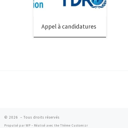
morsures de serpent en Guinée. Date
limite de candidature : 07 mars 2022 à
23 heures 59 mn. CONTEXTE Les
Maladies Tropicales Négligées (MTN)
Appel à candidatures
sont un groupe de maladies évitables
et curables […]
© 2026
– Tous droits réservés
Propulsé par
WP
– Réalisé avec the
Thème Customizr