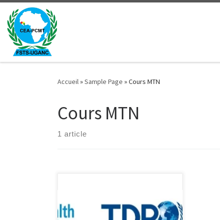
Passer au contenu
Accueil
»
Sample Page
»
Cours MTN
Cours MTN
1 article
Initiative structurée de formation et
de recherche opérationnelle (SORT
IT) sur les maladies tropicales
négligées (MTN), y compris les