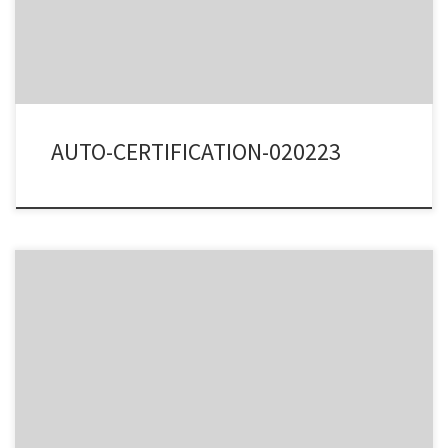
AUTO-CERTIFICATION-020223
Télécharger l’attestation ici ATTESTATION DE CONFIRMATION
REVENUS EXTERNES