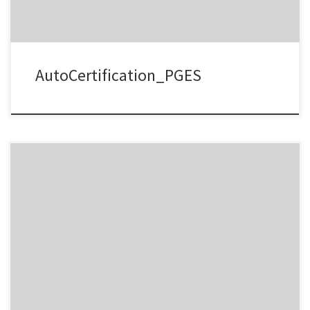
AutoCertification_PGES
DAO_Evaluation des offres