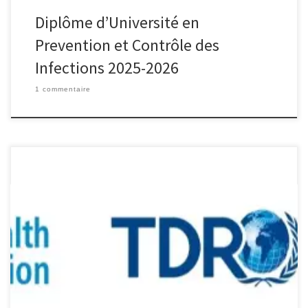
Diplôme d’Université en
Prevention et Contrôle des
Infections 2025-2026
1 commentaire
Initiative structurée de formation et de recherche opérationnelle
(SORT IT) sur les maladies tropicales négligées (MTN), y compris les
morsures de serpent en Guinée. Date limite de candidature : 07
mars 2022 à 23 heures 59 mn. CONTEXTE Les Maladies Tropicales
Négligées (MTN) sont un groupe de maladies évitables et curables
[…]