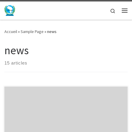
Passer au contenu
Search
Me
Accueil
»
Sample Page
»
news
news
15 articles
Télécharger l’Auto certification ici