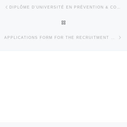
Parcourir les articles
Article précédent
DIPLÔME D’UNIVERSITÉ EN PRÉVENTION & CONTRÔLE DES INFECTIONS 2022-2023
RETOUR À LA LISTE DES
Ar
APPLICATIONS FORM FOR THE RECRUITMENT OF THE 3