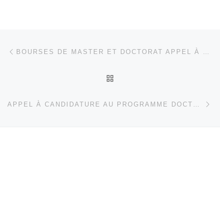
Parcourir les articles
Article précédent
BOURSES DE MASTER ET DOCTORAT APPEL À CANDIDATURES 2020-2021
RETOUR À LA LISTE DES
Ar
APPEL À CANDIDATURE AU PROGRAMME DOCTORAL (PHD) EN SANTÉ PUBLIQUE