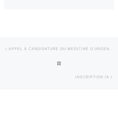
Parcourir les articles
Article précédent
APPEL À CANDIDATURE DU-MEDICINE D’URGENCE
RETOUR À LA LISTE DES
Ar
INSCRIPTION IA